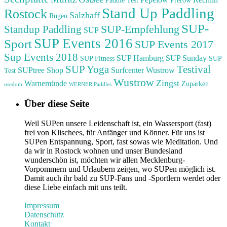
Paddle Test
Prerow
Stand Up Paddling
Rostock
Salzhaff
Rügen
SUP-
SUP-Empfehlung
Standup Paddling
SUP
SUP Events 2016
Sport
SUP Events 2017
Sup Events 2018
SUP Hamburg
SUP Sunday
SUP Fitness
SUP
Testival
SUP Yoga
SUPtree Shop
Surfcenter Wustrow
Test
Wustrow
Zingst
Warnemünde
Zuparken
usedom
WERNER Paddles
Über diese Seite
Weil SUPen unsere Leidenschaft ist, ein Wassersport (fast)
frei von Klischees, für Anfänger und Könner. Für uns ist
SUPen Entspannung, Sport, fast sowas wie Meditation. Und
da wir in Rostock wohnen und unser Bundesland
wunderschön ist, möchten wir allen Mecklenburg-
Vorpommern und Urlaubern zeigen, wo SUPen möglich ist.
Damit auch ihr bald zu SUP-Fans und -Sportlern werdet oder
diese Liebe einfach mit uns teilt.
Impressum
Datenschutz
Kontakt