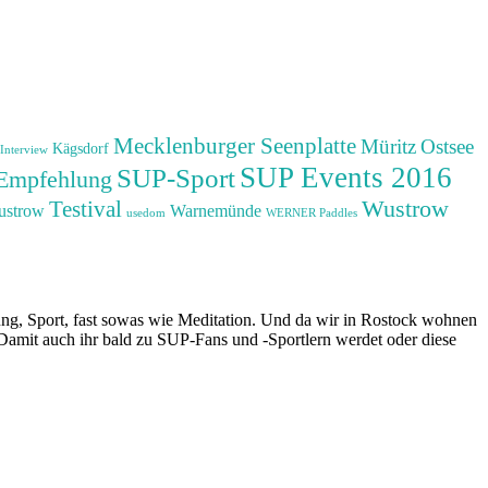
Mecklenburger Seenplatte
Müritz
Ostsee
Kägsdorf
Interview
SUP Events 2016
SUP-Sport
Empfehlung
Wustrow
Testival
ustrow
Warnemünde
usedom
WERNER Paddles
nung, Sport, fast sowas wie Meditation. Und da wir in Rostock wohnen
mit auch ihr bald zu SUP-Fans und -Sportlern werdet oder diese