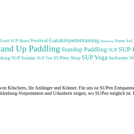
Ganzkörpertertraining
Festival
Earth SUP Board
Hanse Sail
Hamburg
tand Up Paddling
SUP-
Standup Paddling
SUP
SUP Yoga
mburg
SUP Sunday
SUPtree Shop
Surfcenter W
SUP Test
ei von Klischees, für Anfänger und Könner. Für uns ist SUPen Entspan
klenburg-Vorpommern und Urlaubern zeigen, wo SUPen möglich ist. Da