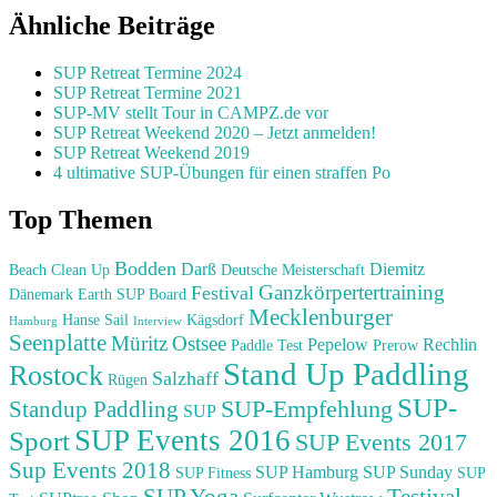
Ähnliche Beiträge
SUP Retreat Termine 2024
SUP Retreat Termine 2021
SUP-MV stellt Tour in CAMPZ.de vor
SUP Retreat Weekend 2020 – Jetzt anmelden!
SUP Retreat Weekend 2019
4 ultimative SUP-Übungen für einen straffen Po
Top Themen
Bodden
Darß
Diemitz
Beach Clean Up
Deutsche Meisterschaft
Ganzkörpertertraining
Festival
Dänemark
Earth SUP Board
Mecklenburger
Hanse Sail
Kägsdorf
Hamburg
Interview
Seenplatte
Müritz
Ostsee
Pepelow
Rechlin
Paddle Test
Prerow
Stand Up Paddling
Rostock
Salzhaff
Rügen
SUP-
SUP-Empfehlung
Standup Paddling
SUP
SUP Events 2016
Sport
SUP Events 2017
Sup Events 2018
SUP Hamburg
SUP Sunday
SUP Fitness
SUP
Testival
SUP Yoga