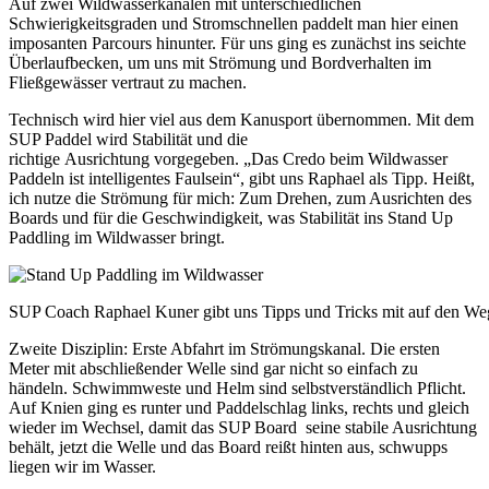
Auf zwei Wildwasserkanälen mit unterschiedlichen
Schwierigkeitsgraden und Stromschnellen paddelt man hier einen
imposanten Parcours hinunter. Für uns ging es zunächst ins seichte
Überlaufbecken, um uns mit Strömung und Bordverhalten im
Fließgewässer vertraut zu machen.
Technisch wird hier viel aus dem Kanusport übernommen. Mit dem
SUP Paddel wird Stabilität und die
richtige Ausrichtung vorgegeben. „Das Credo beim Wildwasser
Paddeln ist intelligentes Faulsein“, gibt uns Raphael als Tipp. Heißt,
ich nutze die Strömung für mich: Zum Drehen, zum Ausrichten des
Boards und für die Geschwindigkeit, was Stabilität ins Stand Up
Paddling im Wildwasser bringt.
SUP Coach Raphael Kuner gibt uns Tipps und Tricks mit auf den We
Zweite Disziplin: Erste Abfahrt im Strömungskanal. Die ersten
Meter mit abschließender Welle sind gar nicht so einfach zu
händeln. Schwimmweste und Helm sind selbstverständlich Pflicht.
Auf Knien ging es runter und Paddelschlag links, rechts und gleich
wieder im Wechsel, damit das SUP Board seine stabile Ausrichtung
behält, jetzt die Welle und das Board reißt hinten aus, schwupps
liegen wir im Wasser.