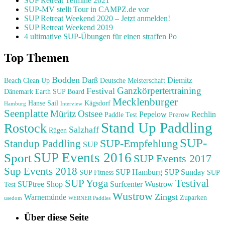
SUP Retreat Termine 2021
SUP-MV stellt Tour in CAMPZ.de vor
SUP Retreat Weekend 2020 – Jetzt anmelden!
SUP Retreat Weekend 2019
4 ultimative SUP-Übungen für einen straffen Po
Top Themen
Bodden
Darß
Diemitz
Beach Clean Up
Deutsche Meisterschaft
Ganzkörpertertraining
Festival
Dänemark
Earth SUP Board
Mecklenburger
Hanse Sail
Kägsdorf
Hamburg
Interview
Seenplatte
Müritz
Ostsee
Pepelow
Rechlin
Paddle Test
Prerow
Stand Up Paddling
Rostock
Salzhaff
Rügen
SUP-
SUP-Empfehlung
Standup Paddling
SUP
SUP Events 2016
Sport
SUP Events 2017
Sup Events 2018
SUP Hamburg
SUP Sunday
SUP Fitness
SUP
Testival
SUP Yoga
SUPtree Shop
Surfcenter Wustrow
Test
Wustrow
Zingst
Warnemünde
Zuparken
usedom
WERNER Paddles
Über diese Seite