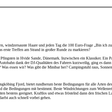
oen, windzersauste Haare und jeden Tag die 100 Euro-Frage „Bin ich zu
as erste Treffen am Strand in großer Runde zu markieren?
 Pfingsten in Hvide Sande, Dänemark. Inzwischen ein Klassiker. Ein P
 Autobahn dank der DJ-Qualitäten des Fahrers kurzweilig, ging es dann
 Was essen wir? Was gibt die Minibar her? Campingstuhl raus, Sonnenb
köbing Fjord, bietet rundherum beste Bedingungen für alle Arten des
und die Bedingungen mit bestimmt. Beste Windrichtungen zum Wellenre
en bestens geeignet. Kraftlos und etwas fröstelnd dann den frischen
arfst auch schnell vorbei gehen.