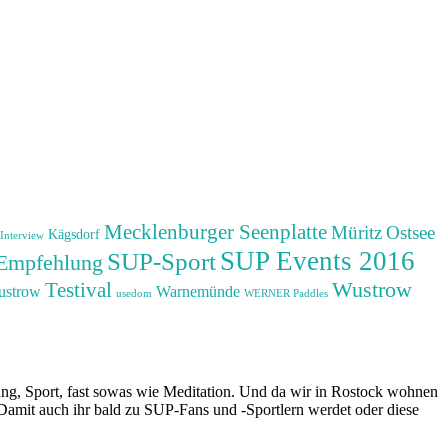
Mecklenburger Seenplatte
Müritz
Ostsee
Kägsdorf
Interview
SUP Events 2016
SUP-Sport
Empfehlung
Wustrow
Testival
ustrow
Warnemünde
usedom
WERNER Paddles
nung, Sport, fast sowas wie Meditation. Und da wir in Rostock wohnen
mit auch ihr bald zu SUP-Fans und -Sportlern werdet oder diese