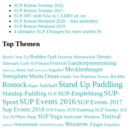
SUP Retreat Termine 2024
SUP Retreat Termine 2021
SUP-MV stellt Tour in CAMPZ.de vor
SUP Retreat Weekend 2020 – Jetzt anmelden!
SUP Retreat Weekend 2019
4 ultimative SUP-Übungen für einen straffen Po
Top Themen
Bodden
Darß
Diemitz
Beach Clean Up
Deutsche Meisterschaft
Ganzkörpertertraining
Festival
Dänemark
Earth SUP Board
Mecklenburger
Hanse Sail
Kägsdorf
Hamburg
Interview
Seenplatte
Müritz
Ostsee
Pepelow
Rechlin
Paddle Test
Prerow
Stand Up Paddling
Rostock
Salzhaff
Rügen
SUP-
SUP-Empfehlung
Standup Paddling
SUP
SUP Events 2016
Sport
SUP Events 2017
Sup Events 2018
SUP Hamburg
SUP Sunday
SUP Fitness
SUP
Testival
SUP Yoga
SUPtree Shop
Surfcenter Wustrow
Test
Wustrow
Zingst
Warnemünde
Zuparken
usedom
WERNER Paddles