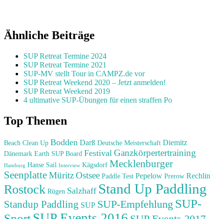
Ähnliche Beiträge
SUP Retreat Termine 2024
SUP Retreat Termine 2021
SUP-MV stellt Tour in CAMPZ.de vor
SUP Retreat Weekend 2020 – Jetzt anmelden!
SUP Retreat Weekend 2019
4 ultimative SUP-Übungen für einen straffen Po
Top Themen
Bodden
Darß
Diemitz
Beach Clean Up
Deutsche Meisterschaft
Ganzkörpertertraining
Festival
Dänemark
Earth SUP Board
Mecklenburger
Hanse Sail
Kägsdorf
Hamburg
Interview
Seenplatte
Müritz
Ostsee
Pepelow
Rechlin
Paddle Test
Prerow
Stand Up Paddling
Rostock
Salzhaff
Rügen
SUP-
SUP-Empfehlung
Standup Paddling
SUP
SUP Events 2016
Sport
SUP Events 2017