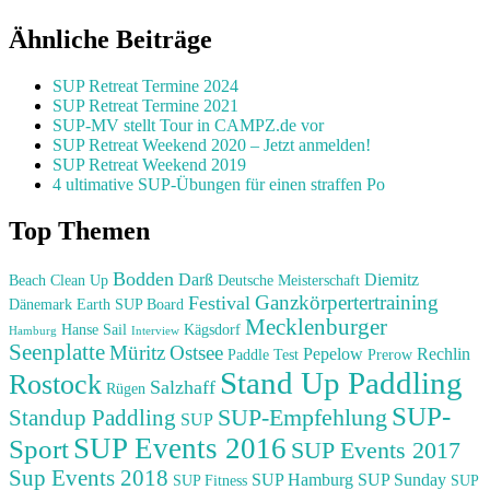
Ähnliche Beiträge
SUP Retreat Termine 2024
SUP Retreat Termine 2021
SUP-MV stellt Tour in CAMPZ.de vor
SUP Retreat Weekend 2020 – Jetzt anmelden!
SUP Retreat Weekend 2019
4 ultimative SUP-Übungen für einen straffen Po
Top Themen
Bodden
Darß
Diemitz
Beach Clean Up
Deutsche Meisterschaft
Ganzkörpertertraining
Festival
Dänemark
Earth SUP Board
Mecklenburger
Hanse Sail
Kägsdorf
Hamburg
Interview
Seenplatte
Müritz
Ostsee
Pepelow
Rechlin
Paddle Test
Prerow
Stand Up Paddling
Rostock
Salzhaff
Rügen
SUP-
SUP-Empfehlung
Standup Paddling
SUP
SUP Events 2016
Sport
SUP Events 2017
Sup Events 2018
SUP Hamburg
SUP Sunday
SUP Fitness
SUP