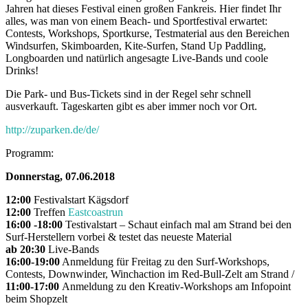
Jahren hat dieses Festival einen großen Fankreis. Hier findet Ihr
alles, was man von einem Beach- und Sportfestival erwartet:
Contests, Workshops, Sportkurse, Testmaterial aus den Bereichen
Windsurfen, Skimboarden, Kite-Surfen, Stand Up Paddling,
Longboarden und natürlich angesagte Live-Bands und coole
Drinks!
Die Park- und Bus-Tickets sind in der Regel sehr schnell
ausverkauft. Tageskarten gibt es aber immer noch vor Ort.
http://zuparken.de/de/
Programm:
Donnerstag, 07.06.2018
12:00
Festivalstart Kägsdorf
12:00
Treffen
Eastcoastrun
16:00 -18:00
Testivalstart – Schaut einfach mal am Strand bei den
Surf-Herstellern vorbei & testet das neueste Material
ab 20:30
Live-Bands
16:00-19:00
Anmeldung für Freitag zu den Surf-Workshops,
Contests, Downwinder, Winchaction im Red-Bull-Zelt am Strand /
11:00-17:00
Anmeldung zu den Kreativ-Workshops am Infopoint
beim Shopzelt