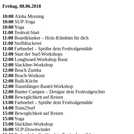
Freitag, 08.06.2018
10:00
Aloha Morning
10:00
SUP-Yoga
10:00
Yoga
11:00
Testival-Start
11:00
Boardklunker – Holz-Klimbim für dich
11:00
Stoffdruckerei
11:00
Farbnebel – Sprühe dein Festivalgemälde
12:00
Start der Surf-Workshops
12:00
Longboard-Workshop Basic
12:00
Slackline-Workshop
12:00
Beach Zumba
12:00
Beach-Workout
12:00
Bulli-Küche
12:00
Traumfänger-Bastel-Workshop
12:00
Bunter Campen – Designe dein Festivalgeschirr
13:00
Beweglichkeit auf Reisen
13:00
Farbnebel – Sprühe dein Festivalgemälde
14:00
Train2Surf
15:00
Beweglichkeit auf Reisen
15:00
Yoga
15:00
Slackline-Workshop
16:00
SUP-Downwinder