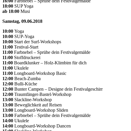
16:00
Farbnebel – Sprühe dein Festivalgemälde
18:00
SUP Yoga
ab 18:00
Musi
Samstag, 09.06.2018
10:00
Yoga
10:00
SUP-Yoga
10:00
Start der Surf-Workshops
11:00
Testival-Start
11:00
Farbnebel – Sprühe dein Festivalgemälde
11:00
Stoffdruckerei
11:00
Boardklunker – Holz-Klimbim für dich
11:00
Ukulele
11:00
Longboard-Workshop Basic
12:00
Beach-Zumba
12:00
Bulli-Küche
12:00
Bunter Campen – Designe dein Festivalgeschirr
12:00
Traumfänger-Bastel-Workshop
13:00
Slackline-Workshop
13:00
Beweglichkeit auf Reisen
13:00
Longboard-Workshop Sliden
13:00
Farbnebel – Sprühe dein Festivalgemälde
14:00
Ukulele
14:00
Longboard-Workshop Dancen