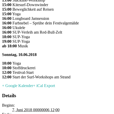
15:00
Slackline-Workshop
15:00
Kitesurf-Downwinder
15:00
Beweglichkeit auf Reisen
15:00
Yoga
16:00
Longboard Jamsession
16:00
Farbnebel – Sprühe dein Festivalgemälde
16:00
Ukulele
16:00
SUP-Verleih am Red-Bull-Zelt
18:00
SUP-Yoga
19:00
SUP-Yoga
ab 18:00
Musik
Sonntag, 10.06.2018
10:00
Yoga
10:00
Stoffdruckerei
12:00
Testival-Start
12:00
Start der Surf-Workshops am Strand
+ Google Kalender
+ iCal Export
Details
Beginn:
7. Juni 2018 00000006 12:00