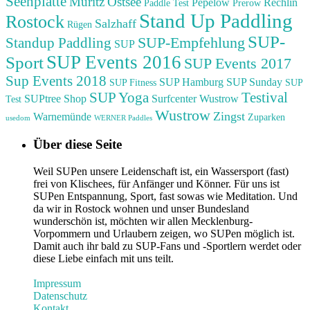
Seenplatte
Müritz
Ostsee
Pepelow
Rechlin
Paddle Test
Prerow
Stand Up Paddling
Rostock
Salzhaff
Rügen
SUP-
SUP-Empfehlung
Standup Paddling
SUP
SUP Events 2016
Sport
SUP Events 2017
Sup Events 2018
SUP Hamburg
SUP Sunday
SUP Fitness
SUP
Testival
SUP Yoga
SUPtree Shop
Surfcenter Wustrow
Test
Wustrow
Zingst
Warnemünde
Zuparken
usedom
WERNER Paddles
Über diese Seite
Weil SUPen unsere Leidenschaft ist, ein Wassersport (fast)
frei von Klischees, für Anfänger und Könner. Für uns ist
SUPen Entspannung, Sport, fast sowas wie Meditation. Und
da wir in Rostock wohnen und unser Bundesland
wunderschön ist, möchten wir allen Mecklenburg-
Vorpommern und Urlaubern zeigen, wo SUPen möglich ist.
Damit auch ihr bald zu SUP-Fans und -Sportlern werdet oder
diese Liebe einfach mit uns teilt.
Impressum
Datenschutz
Kontakt