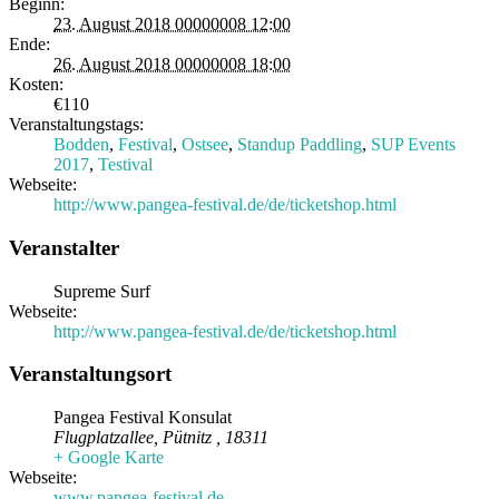
Beginn:
23. August 2018 00000008 12:00
Ende:
26. August 2018 00000008 18:00
Kosten:
€110
Veranstaltungstags:
Bodden
,
Festival
,
Ostsee
,
Standup Paddling
,
SUP Events
2017
,
Testival
Webseite:
http://www.pangea-festival.de/de/ticketshop.html
Veranstalter
Supreme Surf
Webseite:
http://www.pangea-festival.de/de/ticketshop.html
Veranstaltungsort
Pangea Festival Konsulat
Flugplatzallee
,
Pütnitz
,
18311
+ Google Karte
Webseite:
www.pangea-festival.de