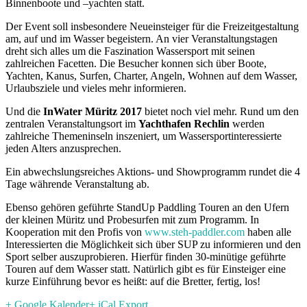
Binnenboote und –yachten statt.
Der Event soll insbesondere Neueinsteiger für die Freizeitgestaltung
am, auf und im Wasser begeistern. An vier Veranstaltungstagen
dreht sich alles um die Faszination Wassersport mit seinen
zahlreichen Facetten. Die Besucher konnen sich über Boote,
Yachten, Kanus, Surfen, Charter, Angeln, Wohnen auf dem Wasser,
Urlaubsziele und vieles mehr informieren.
Und die
InWater Müritz 2017
bietet noch viel mehr. Rund um den
zentralen Veranstaltungsort im
Yachthafen Rechlin
werden
zahlreiche Themeninseln inszeniert, um Wassersportinteressierte
jeden Alters anzusprechen.
Ein abwechslungsreiches Aktions- und Showprogramm rundet die 4
Tage währende Veranstaltung ab.
Ebenso gehören geführte StandUp Paddling Touren an den Ufern
der kleinen Müritz und Probesurfen mit zum Programm. In
Kooperation mit den Profis von
www.steh-paddler.com
haben alle
Interessierten die Möglichkeit sich über SUP zu informieren und den
Sport selber auszuprobieren. Hierfür finden 30-minütige geführte
Touren auf dem Wasser statt. Natürlich gibt es für Einsteiger eine
kurze Einführung bevor es heißt: auf die Bretter, fertig, los!
+ Google Kalender
+ iCal Export