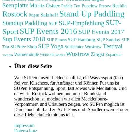
Seenplatte
Müritz
Ostsee
Pepelow
Rechlin
Paddle Test
Prerow
Stand Up Paddling
Rostock
Salzhaff
Rügen
SUP-
SUP-Empfehlung
Standup Paddling
SUP
SUP Events 2016
Sport
SUP Events 2017
Sup Events 2018
SUP Hamburg
SUP Sunday
SUP Fitness
SUP
Testival
SUP Yoga
SUPtree Shop
Surfcenter Wustrow
Test
Wustrow
Zingst
Warnemünde
Zuparken
usedom
WERNER Paddles
Über diese Seite
Weil SUPen unsere Leidenschaft ist, ein Wassersport (fast)
frei von Klischees, für Anfänger und Könner. Für uns ist
SUPen Entspannung, Sport, fast sowas wie Meditation. Und
da wir in Rostock wohnen und unser Bundesland
wunderschön ist, möchten wir allen Mecklenburg-
Vorpommern und Urlaubern zeigen, wo SUPen möglich ist.
Damit auch ihr bald zu SUP-Fans und -Sportlern werdet oder
diese Liebe einfach mit uns teilt.
Impressum
Datenschutz